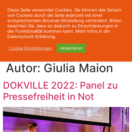
Diese Seite verwendet Cookies. Sie können das Setzen
von Cookies durch die Seite jederzeit mit einer
entsprechenden Browser-Einstellung verhindern. Bitten
beachten Sie, dass es dadurch zu Einschränkungen in
der Funktionalität kommen kann. Mehr Infos in der
Datenschutz-Erklärung.
Cookie Einstellungen
Akzeptieren
Autor:
Giulia Maion
DOKVILLE 2022: Panel zu
Pressefreiheit in Not