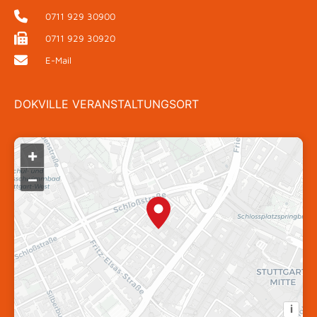
0711 929 30900
0711 929 30920
E-Mail
DOKVILLE VERANSTALTUNGSORT
+
–
i