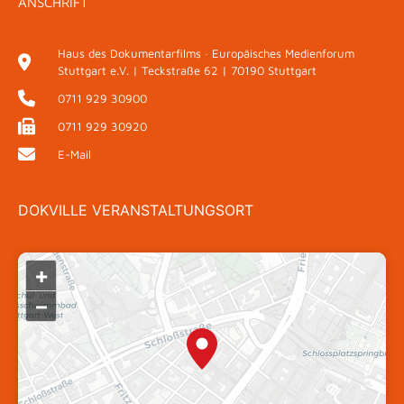
ANSCHRIFT
Haus des Dokumentarfilms · Europäisches Medienforum
Stuttgart e.V. | Teckstraße 62 | 70190 Stuttgart
0711 929 30900
0711 929 30920
E-Mail
DOKVILLE VERANSTALTUNGSORT
+
–