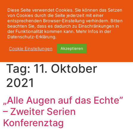
Diese Seite verwendet Cookies. Sie können das Setzen
von Cookies durch die Seite jederzeit mit einer
entsprechenden Browser-Einstellung verhindern. Bitten
beachten Sie, dass es dadurch zu Einschränkungen in
der Funktionalität kommen kann. Mehr Infos in der
Datenschutz-Erklärung.
Cookie Einstellungen
Akzeptieren
Tag:
11. Oktober
2021
„Alle Augen auf das Echte”
– Zweiter Serien
Konferenztag