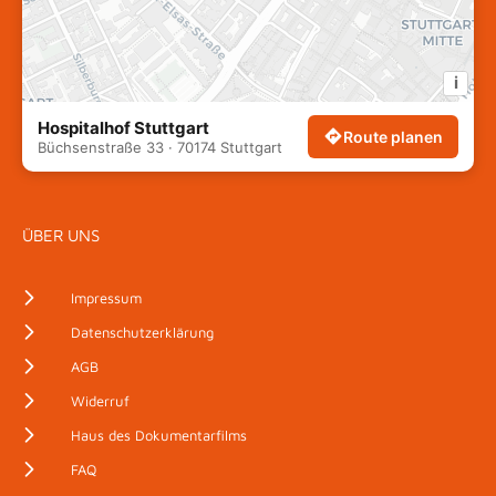
i
Hospitalhof Stuttgart
Route planen
Büchsenstraße 33 · 70174 Stuttgart
ÜBER UNS
Impressum
Datenschutzerklärung
AGB
Widerruf
Haus des Dokumentarfilms
FAQ