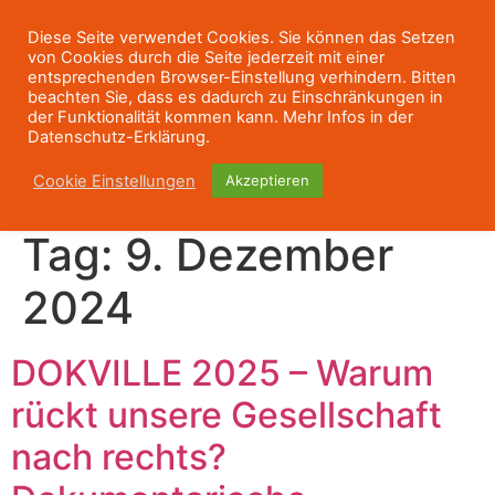
Diese Seite verwendet Cookies. Sie können das Setzen
von Cookies durch die Seite jederzeit mit einer
entsprechenden Browser-Einstellung verhindern. Bitten
beachten Sie, dass es dadurch zu Einschränkungen in
der Funktionalität kommen kann. Mehr Infos in der
Datenschutz-Erklärung.
Cookie Einstellungen
Akzeptieren
Tag:
9. Dezember
2024
DOKVILLE 2025 – Warum
rückt unsere Gesellschaft
nach rechts?