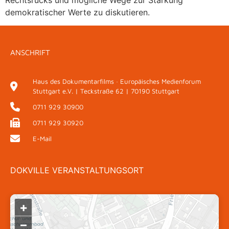
demokratischer Werte zu diskutieren.
ANSCHRIFT
Haus des Dokumentarfilms · Europäisches Medienforum
Stuttgart e.V. | Teckstraße 62 | 70190 Stuttgart
0711 929 30900
0711 929 30920
E-Mail
DOKVILLE VERANSTALTUNGSORT
+
–