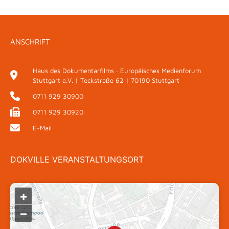
ANSCHRIFT
Haus des Dokumentarfilms · Europäisches Medienforum
Stuttgart e.V. | Teckstraße 62 | 70190 Stuttgart
0711 929 30900
0711 929 30920
E-Mail
DOKVILLE VERANSTALTUNGSORT
+
–