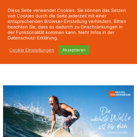
Diese Seite verwendet Cookies. Sie können das Setzen
von Cookies durch die Seite jederzeit mit einer
entsprechenden Browser-Einstellung verhindern. Bitten
beachten Sie, dass es dadurch zu Einschränkungen in
der Funktionalität kommen kann. Mehr Infos in der
Datenschutz-Erklärung.
Cookie Einstellungen
Akzeptieren