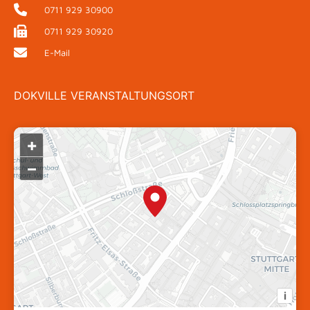
0711 929 30900
0711 929 30920
E-Mail
DOKVILLE VERANSTALTUNGSORT
+
–
i