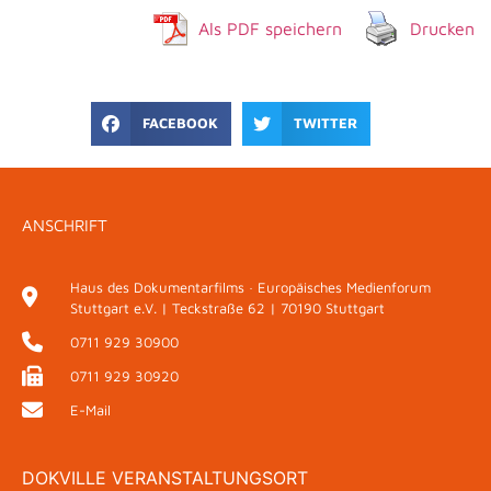
Als PDF speichern
Drucken
FACEBOOK
TWITTER
ANSCHRIFT
Haus des Dokumentarfilms · Europäisches Medienforum
Stuttgart e.V. | Teckstraße 62 | 70190 Stuttgart
0711 929 30900
0711 929 30920
E-Mail
DOKVILLE VERANSTALTUNGSORT