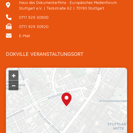
Haus des Dokumentarfilms · Europäisches Medienforum
Stuttgart e.V. | Teckstraße 62 | 70190 Stuttgart
0711 929 30900
0711 929 30920
E-Mail
DOKVILLE VERANSTALTUNGSORT
+
–