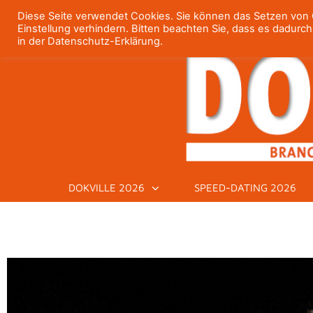
Diese Seite verwendet Cookies. Sie können das Setzen von C
Einstellung verhindern. Bitten beachten Sie, dass es dadurc
in der Datenschutz-Erklärung.
DOKVILLE 2026
SPEED-DATING 2026