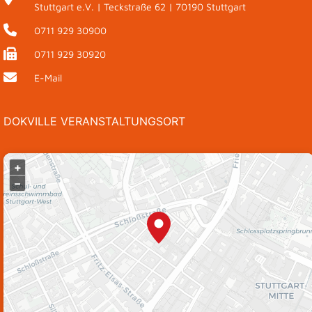
Stuttgart e.V. | Teckstraße 62 | 70190 Stuttgart
0711 929 30900
0711 929 30920
E-Mail
DOKVILLE VERANSTALTUNGSORT
+
–