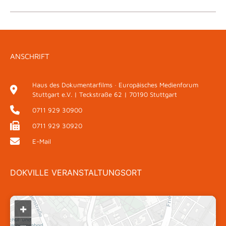
ANSCHRIFT
Haus des Dokumentarfilms · Europäisches Medienforum
Stuttgart e.V. | Teckstraße 62 | 70190 Stuttgart
0711 929 30900
0711 929 30920
E-Mail
DOKVILLE VERANSTALTUNGSORT
+
–