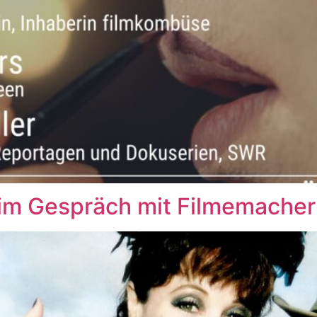
r im Gespräch mit Filmemacher