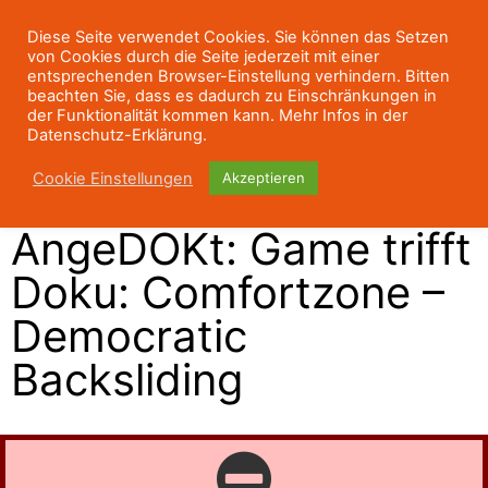
Diese Seite verwendet Cookies. Sie können das Setzen
von Cookies durch die Seite jederzeit mit einer
entsprechenden Browser-Einstellung verhindern. Bitten
beachten Sie, dass es dadurch zu Einschränkungen in
der Funktionalität kommen kann. Mehr Infos in der
Datenschutz-Erklärung.
Cookie Einstellungen
Akzeptieren
AngeDOKt: Game trifft
Doku: Comfortzone –
Democratic
Backsliding