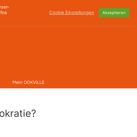
wser-
nfos
Cookie Einstellungen
Akzeptieren
Mein DOKVILLE
okratie?