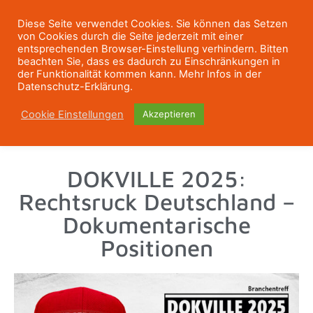
Diese Seite verwendet Cookies. Sie können das Setzen
von Cookies durch die Seite jederzeit mit einer
entsprechenden Browser-Einstellung verhindern. Bitten
beachten Sie, dass es dadurch zu Einschränkungen in
der Funktionalität kommen kann. Mehr Infos in der
Datenschutz-Erklärung.
Cookie Einstellungen
Akzeptieren
DOKVILLE 2025:
Rechtsruck Deutschland –
Dokumentarische
Positionen