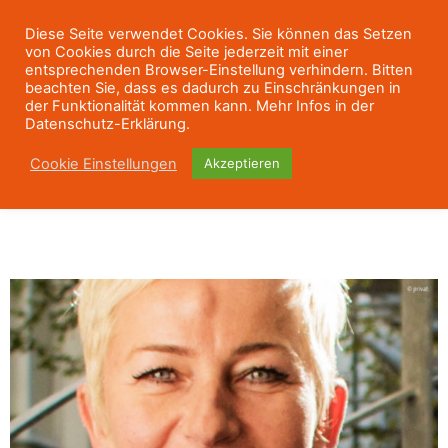
Diese Seite verwendet Cookies. Sie können das Setzen
von Cookies durch die Seite jederzeit mit einer
entsprechenden Browser-Einstellung verhindern. Bitten
beachten Sie, dass es dadurch zu Einschränkungen in
der Funktionalität kommen kann. Mehr Infos in der
Datenschutz-Erklärung.
Cookie Einstellungen
Akzeptieren