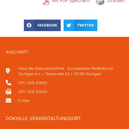
Als PDF speichern
Drucken
FACEBOOK
TWITTER
ANSCHRIFT
Haus des Dokumentarfilms · Europäisches Medienforum
Stuttgart e.V. | Teckstraße 62 | 70190 Stuttgart
0711 929 30900
0711 929 30920
E-Mail
DOKVILLE VERANSTALTUNGSORT