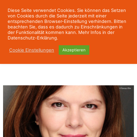
Diese Seite verwendet Cookies. Sie können das Setzen
von Cookies durch die Seite jederzeit mit einer
entsprechenden Browser-Einstellung verhindern. Bitten
beachten Sie, dass es dadurch zu Einschränkungen in
der Funktionalität kommen kann. Mehr Infos in der
Datenschutz-Erklärung.
Cookie Einstellungen
Akzeptieren