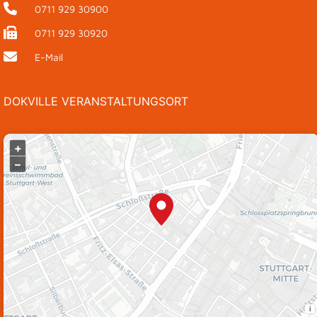
0711 929 30900
12:00
CEST
0711 929 30920
E-Mail
Kaffeepause
12:15 - 12:45
DOKVILLE VERANSTALTUNGSORT
ZWISCHENRUF: Prof. Dr. Kai Gniffke
12:30 - 12:45
+
CASE STUDY: Elon Musk Uncovered: D
–
12:45 - 13:30
13:00
CEST
Mittagspause
13:30 - 14:30
i