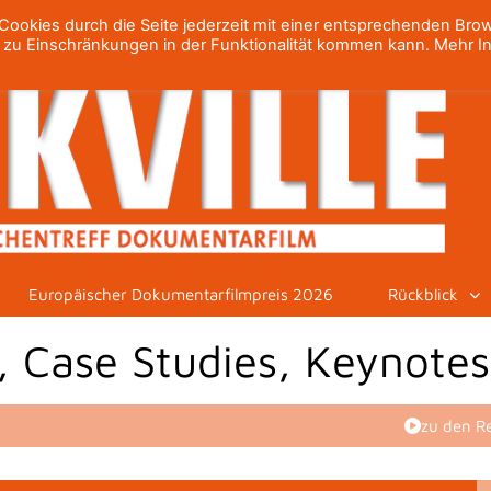
ookies durch die Seite jederzeit mit einer entsprechenden Bro
h zu Einschränkungen in der Funktionalität kommen kann. Mehr I
Europäischer Dokumentarfilmpreis 2026
Rückblick
, Case Studies, Keynote
zu den R