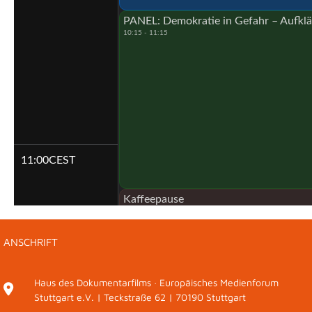
PANEL: Demokratie in Gefahr – Aufkl
10:15 - 11:15
11:00
CEST
Kaffeepause
11:15 - 11:30
ANSCHRIFT
KEYNOTE: Dr. h. c. Joachim Gauck
11:30 - 11:45
Haus des Dokumentarfilms · Europäisches Medienforum
GESPRÄCH: Demokratie unter Druck
Stuttgart e.V. | Teckstraße 62 | 70190 Stuttgart
11:45 - 12:15