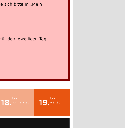
e sich bitte in „Mein
E
 für den jeweiligen Tag.
Juni
Juni
18.
19.
Donnerstag
Freitag