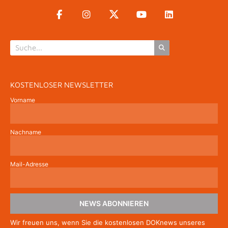
Kaffeepause
15:30 - 15:45
CASE STUDY: Inside Gaza
15:45 - 16:30
KOSTENLOSER NEWSLETTER
16:00
CEST
Vorname
Nachname
Pause
16:30 - 17:00
Mail-Adresse
NEWS ABONNIEREN
17:00
CEST
Wir freuen uns, wenn Sie die kostenlosen DOKnews unseres