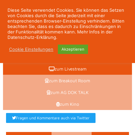
Diese Seite verwendet Cookies. Sie können das Setzen
von Cookies durch die Seite jederzeit mit einer
entsprechenden Browser-Einstellung verhindern. Bitten
beachten Sie, dass es dadurch zu Einschränkungen in
der Funktionalität kommen kann. Mehr Infos in der
Datenschutz-Erklärung.
Cookie Einstellungen
Akzeptieren
zum Livestream
zum Breakout Room
zum AG DOK TALK
zum Kino
Fragen und Kommentare auch via Twitter