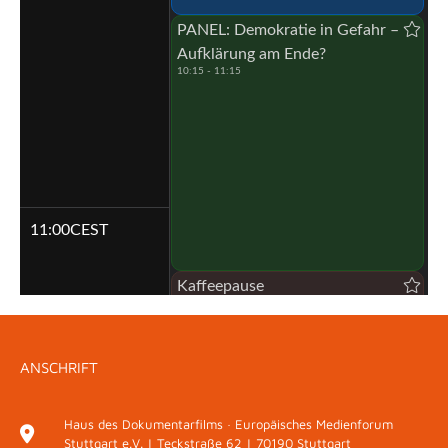
PANEL: Demokratie in Gefahr –
Aufklärung am Ende?
10:15 - 11:15
11:00
CEST
Kaffeepause
11:15 - 11:30
KEYNOTE: Dr. h. c. Joachim Gauck
ANSCHRIFT
11:30 - 11:45
GESPRÄCH: Demokratie unter
Haus des Dokumentarfilms · Europäisches Medienforum
Druck
Stuttgart e.V. | Teckstraße 62 | 70190 Stuttgart