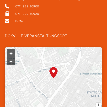
11:45 - 12:15
0711 929 30900
12:00
CEST
0711 929 30920
E-Mail
Kaffeepause
12:15 - 12:45
DOKVILLE VERANSTALTUNGSORT
ZWISCHENRUF: Prof. Dr. Kai
Gniffke
12:30 - 12:45
+
CASE STUDY: Elon Musk
Uncovered: Das Tesla-Experiment
–
12:45 - 13:30
13:00
CEST
Mittagspause
13:30 - 14:30
i