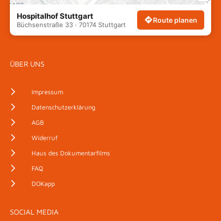
Hospitalhof Stuttgart
Route planen
Büchsenstraße 33 · 70174 Stuttgart
14:00
CEST
ÜBER UNS
Impressum
Datenschutzerklärung
IMPULS: Paulina Fröhlich
14:30 - 14:45
AGB
Widerruf
PANEL: Wie viel Gerechtigkeit
Haus des Dokumentarfilms
braucht Demokratie?
14:45 - 15:30
FAQ
15:00
CEST
DOKapp
SOCIAL MEDIA