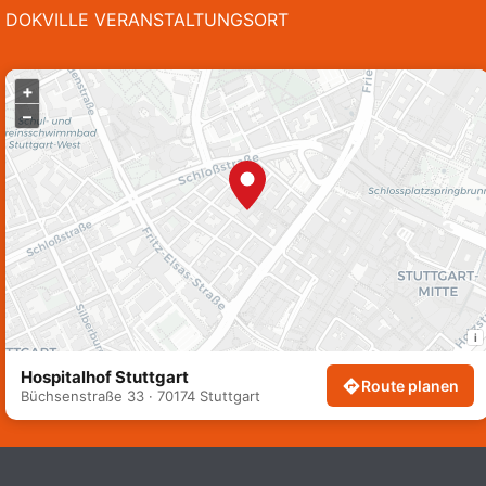
DOKVILLE VERANSTALTUNGSORT
ZWISCHENRUF: Prof. Dr. Kai Gniffke
12:30 - 12:45
+
CASE STUDY: Elon Musk Uncovered: D
–
12:45 - 13:30
13:00
CEST
Mittagspause
13:30 - 14:30
i
Hospitalhof Stuttgart
Route planen
Büchsenstraße 33 · 70174 Stuttgart
14:00
CEST