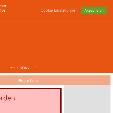
wser-
nfos
Cookie Einstellungen
Akzeptieren
Mein DOKVILLE
zum Kino
rden.