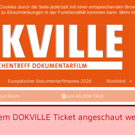
ookies durch die Seite jederzeit mit einer entsprechenden Bro
h zu Einschränkungen in der Funktionalität kommen kann. Mehr I
Europäischer Dokumentarfilmpreis 2026
Rückblick
kout Room
zum AG DOK TALK
inem DOKVILLE Ticket angeschaut we