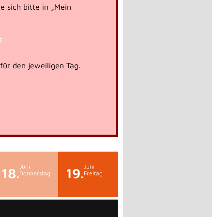
e sich bitte in „Mein
E
 für den jeweiligen Tag.
Juni
Juni
18.
19.
Donnerstag
Freitag