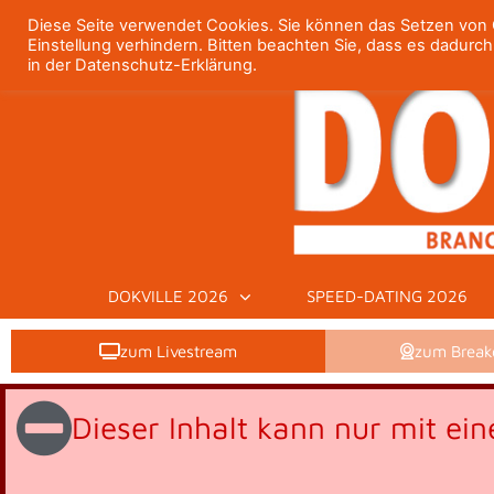
Diese Seite verwendet Cookies. Sie können das Setzen von C
Einstellung verhindern. Bitten beachten Sie, dass es dadurc
in der Datenschutz-Erklärung.
DOKVILLE 2026
SPEED-DATING 2026
zum Livestream
zum Brea
Dieser Inhalt kann nur mit e