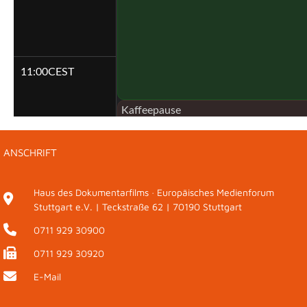
11:00
CEST
Kaffeepause
11:15 - 11:30
ANSCHRIFT
KEYNOTE: Dr. h. c. Joachim Gauck
11:30 - 11:45
Haus des Dokumentarfilms · Europäisches Medienforum
GESPRÄCH: Demokratie unter Druck
Stuttgart e.V. | Teckstraße 62 | 70190 Stuttgart
11:45 - 12:15
0711 929 30900
12:00
CEST
0711 929 30920
E-Mail
Kaffeepause
12:15 - 12:45