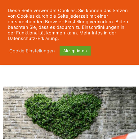
Diese Seite verwendet Cookies. Sie können das Setzen
von Cookies durch die Seite jederzeit mit einer
entsprechenden Browser-Einstellung verhindern. Bitten
beachten Sie, dass es dadurch zu Einschränkungen in
der Funktionalität kommen kann. Mehr Infos in der
Datenschutz-Erklärung.
Cookie Einstellungen
Akzeptieren