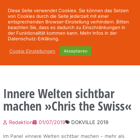
Diese Seite verwendet Cookies. Sie können das Setzen
von Cookies durch die Seite jederzeit mit einer
entsprechenden Browser-Einstellung verhindern. Bitten
beachten Sie, dass es dadurch zu Einschränkungen in
der Funktionalität kommen kann. Mehr Infos in der
Datenschutz-Erklärung.
Cookie Einstellungen
Akzeptieren
Innere Welten sichtbar
machen »Chris the Swiss«
Redaktion
01/07/2019
DOKVILLE 2019
Im Panel »Innere Welten sichtbar machen – mehr als