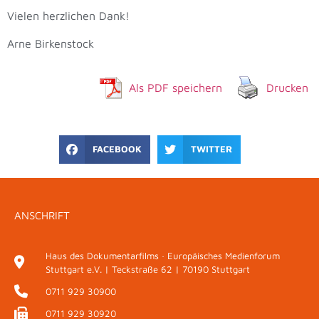
Vielen herzlichen Dank!
Arne Birkenstock
Als PDF speichern
Drucken
FACEBOOK
TWITTER
ANSCHRIFT
Haus des Dokumentarfilms · Europäisches Medienforum
Stuttgart e.V. | Teckstraße 62 | 70190 Stuttgart
0711 929 30900
0711 929 30920