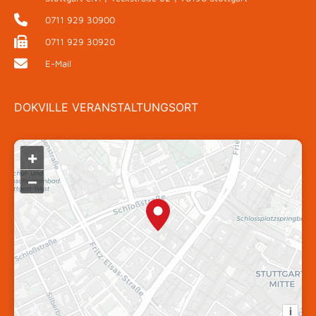
0711 929 30900
0711 929 30920
E-Mail
DOKVILLE VERANSTALTUNGSORT
+
–
i