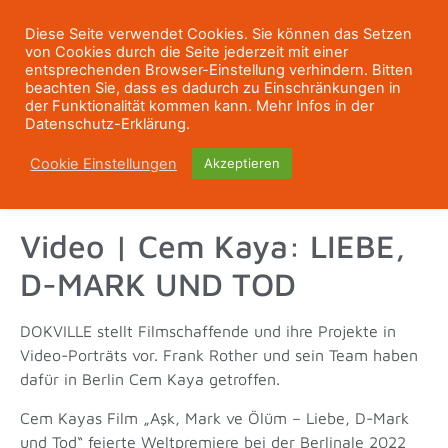
Diese Seite verwendet Cookies. Sie können das Setzen
von Cookies durch die Seite jederzeit mit einer
entsprechenden Browser-Einstellung verhindern. Bitten
beachten Sie, dass es dadurch zu Einschränkungen in
der Funktionalität kommen kann. Mehr Infos in der
Datenschutz-Erklärung.
Cookie Einstellungen
Akzeptieren
Video | Cem Kaya: LIEBE,
D-MARK UND TOD
DOKVILLE stellt Filmschaffende und ihre Projekte in
Video-Porträts vor. Frank Rother und sein Team haben
dafür in Berlin Cem Kaya getroffen.
Cem Kayas Film „
Aşk, Mark ve Ölüm
–
Liebe, D-Mark
und Tod“ feierte Weltpremiere bei der Berlinale 2022