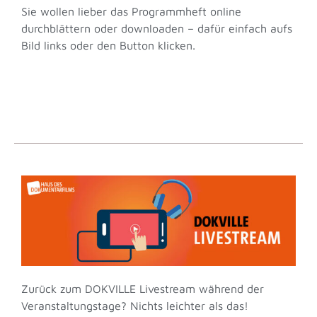
Sie wollen lieber das Programmheft online 
Mittagspause
durchblättern oder downloaden – dafür einfach aufs 
13:30 - 14:30
Bild links oder den Button klicken. 
zum Programmheft
14:00
CEST
IMPULS: Paulina Fröhlich
14:30 - 14:45
PANEL: Wie viel Gerechtigkeit
braucht Demokratie?
14:45 - 15:30
Zurück zum DOKVILLE Livestream während der
15:00
CEST
Veranstaltungstage? Nichts leichter als das!