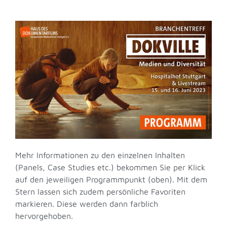
GESPRÄCH: Demokratie unter
Druck
11:45 - 12:15
12:00
CEST
Kaffeepause
12:15 - 12:45
ZWISCHENRUF: Prof. Dr. Kai
Gniffke
12:30 - 12:45
CASE STUDY: Elon Musk
Mehr Informationen zu den einzelnen Inhalten
Uncovered: Das Tesla-Experiment
(Panels, Case Studies etc.) bekommen Sie per Klick
12:45 - 13:30
auf den jeweiligen Programmpunkt (oben). Mit dem
13:00
CEST
Stern lassen sich zudem persönliche Favoriten
markieren. Diese werden dann farblich
hervorgehoben.