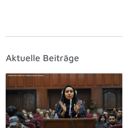
zum Livestream
Kaffeepause
15:30 - 15:45
CASE STUDY: Inside Gaza
15:45 - 16:30
Aktuelle Beiträge
16:00
CEST
Pause
16:30 - 17:00