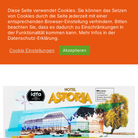
Diese Seite verwendet Cookies. Sie können das Setzen
von Cookies durch die Seite jederzeit mit einer
entsprechenden Browser-Einstellung verhindern. Bitten
beachten Sie, dass es dadurch zu Einschränkungen in
der Funktionalität kommen kann. Mehr Infos in der
Datenschutz-Erklärung.
Cookie Einstellungen
Akzeptieren