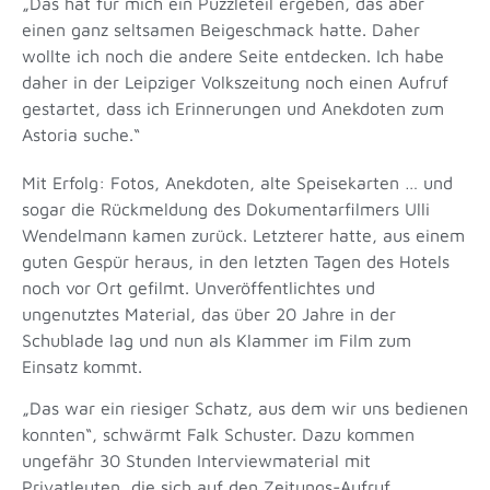
„Das hat für mich ein Puzzleteil ergeben, das aber
einen ganz seltsamen Beigeschmack hatte. Daher
wollte ich noch die andere Seite entdecken. Ich habe
daher in der Leipziger Volkszeitung noch einen Aufruf
gestartet, dass ich Erinnerungen und Anekdoten zum
Astoria suche.“
Mit Erfolg: Fotos, Anekdoten, alte Speisekarten … und
sogar die Rückmeldung des Dokumentarfilmers Ulli
Wendelmann kamen zurück. Letzterer hatte, aus einem
guten Gespür heraus, in den letzten Tagen des Hotels
noch vor Ort gefilmt. Unveröffentlichtes und
ungenutztes Material, das über 20 Jahre in der
Schublade lag und nun als Klammer im Film zum
Einsatz kommt.
„Das war ein riesiger Schatz, aus dem wir uns bedienen
konnten“, schwärmt Falk Schuster. Dazu kommen
ungefähr 30 Stunden Interviewmaterial mit
Privatleuten, die sich auf den Zeitungs-Aufruf