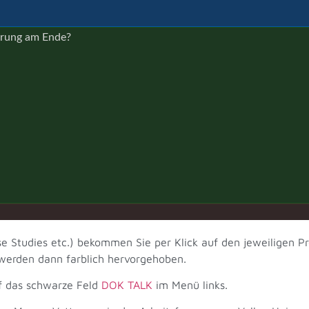
ärung am Ende?
se Studies etc.) bekommen Sie per Klick auf den jeweiligen
 werden dann farblich hervorgehoben.
f das schwarze Feld
DOK TALK
im Menü links.