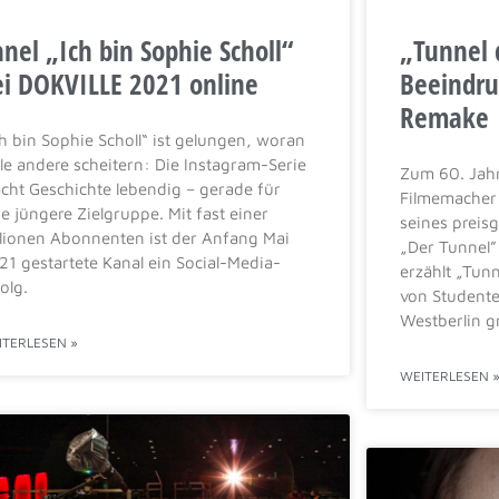
nel „Ich bin Sophie Scholl“
„Tunnel d
ei DOKVILLE 2021 online
Beeindru
Remake
ch bin Sophie Scholl“ ist gelungen, woran
ele andere scheitern: Die Instagram-Serie
Zum 60. Jah
cht Geschichte lebendig – gerade für
Filmemacher 
ne jüngere Zielgruppe. Mit fast einer
seines preis
llionen Abonnenten ist der Anfang Mai
„Der Tunnel” 
21 gestartete Kanal ein Social-Media-
erzählt „Tunn
olg.
von Studente
Westberlin g
ITERLESEN »
t Demokratie?
WEITERLESEN 