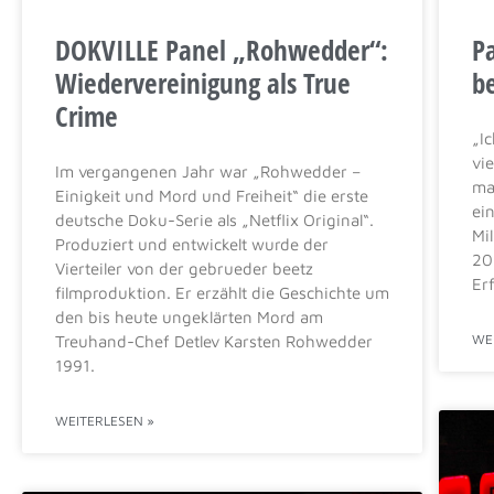
13:30 - 14:30
DOKVILLE Panel „Rohwedder“:
Pa
Wiedervereinigung als True
b
Crime
„I
14:00
CEST
vi
Im vergangenen Jahr war „Rohwedder –
ma
Einigkeit und Mord und Freiheit“ die erste
ei
deutsche Doku-Serie als „Netflix Original“.
Mi
Produziert und entwickelt wurde der
20
Vierteiler von der gebrueder beetz
IMPULS: Paulina Fröhlich
Erf
filmproduktion. Er erzählt die Geschichte um
14:30 - 14:45
den bis heute ungeklärten Mord am
WE
Treuhand-Chef Detlev Karsten Rohwedder
PANEL: Wie viel Gerechtigkeit brauch
14:45 - 15:30
1991.
15:00
CEST
WEITERLESEN »