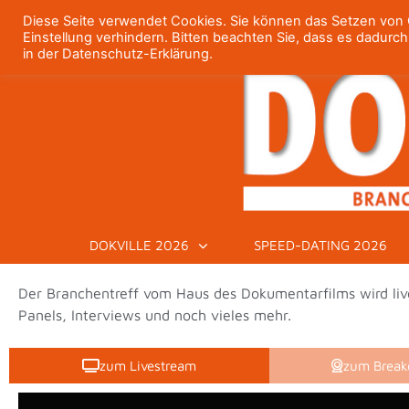
Diese Seite verwendet Cookies. Sie können das Setzen von C
Einstellung verhindern. Bitten beachten Sie, dass es dadurc
in der Datenschutz-Erklärung.
DOKVILLE 2026
SPEED-DATING 2026
Der Branchentreff vom Haus des Dokumentarfilms wird live
Panels, Interviews und noch vieles mehr.
zum Livestream
zum Brea