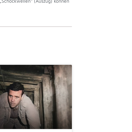
s „Schockwellen“ (Auszug) können