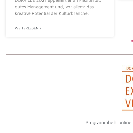
DOKVILLE 2021 appelliert er an Flexibilität,
gutes Management und, vor allem: das
kreative Potential der Kulturbranche.
WEITERLESEN »
«
PREISVERLEIHUNG
18:00
CEST
18:00 - 19:00
Programmheft online d