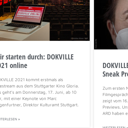
ir starten durch: DOKVILLE
021 online
DOKVILLE
Sneak Pr
KVILLE 2021 kommt erstmals als
vestream aus dem Stuttgarter Kino Gloria.
Zum ersten M
s geht’s am Donnerstag, 17. Juni, ab 10
Filmgespräch
r, mit einer Keynote von Marc
zeigt vom 16
genfurtner, Direktor Kulturamt Stuttgart.
Previews. Un
ARD haben e
ITERLESEN »
WEITERLESEN 