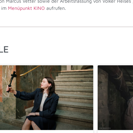
von Marcus Vetter sowie der Arbeitsfassung von Volker Heise
, im
Menüpunkt KINO
aufrufen.
LE
as Tesla-Experiment