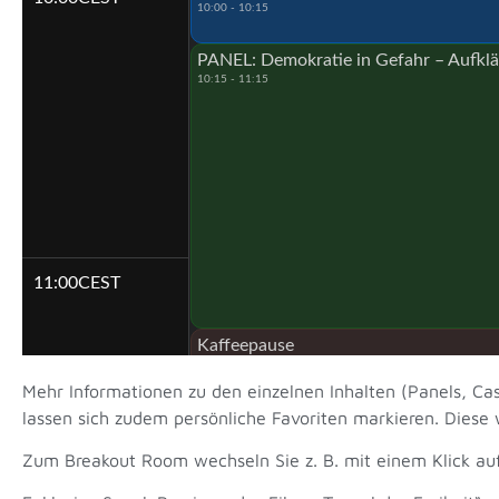
10:00 - 10:15
PANEL: Demokratie in Gefahr – Aufkl
10:15 - 11:15
11:00
CEST
Kaffeepause
11:15 - 11:30
Mehr Informationen zu den einzelnen Inhalten (Panels, Ca
lassen sich zudem persönliche Favoriten markieren. Diese
KEYNOTE: Dr. h. c. Joachim Gauck
11:30 - 11:45
Zum Breakout Room wechseln Sie z. B. mit einem Klick au
GESPRÄCH: Demokratie unter Druck