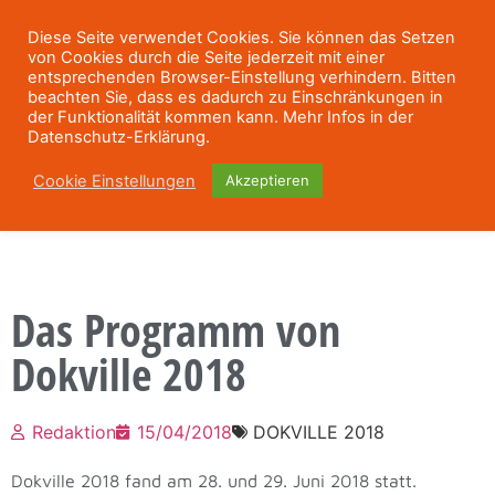
Diese Seite verwendet Cookies. Sie können das Setzen
von Cookies durch die Seite jederzeit mit einer
entsprechenden Browser-Einstellung verhindern. Bitten
beachten Sie, dass es dadurch zu Einschränkungen in
der Funktionalität kommen kann. Mehr Infos in der
Datenschutz-Erklärung.
Cookie Einstellungen
Akzeptieren
Das Programm von
Dokville 2018
Redaktion
15/04/2018
DOKVILLE 2018
Dokville 2018 fand am 28. und 29. Juni 2018 statt.