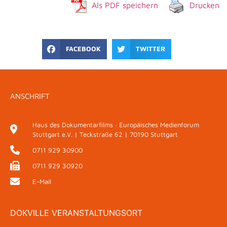
Als PDF speichern
Drucken
FACEBOOK
TWITTER
ANSCHRIFT
Haus des Dokumentarfilms · Europäisches Medienforum
Stuttgart e.V. | Teckstraße 62 | 70190 Stuttgart
0711 929 30900
0711 929 30920
E-Mail
DOKVILLE VERANSTALTUNGSORT