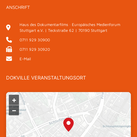
ANSCHRIFT
Haus des Dokumentarfilms · Europäisches Medienforum
Stuttgart e.V. | Teckstraße 62 | 70190 Stuttgart
0711 929 30900
0711 929 30920
E-Mail
DOKVILLE VERANSTALTUNGSORT
+
–