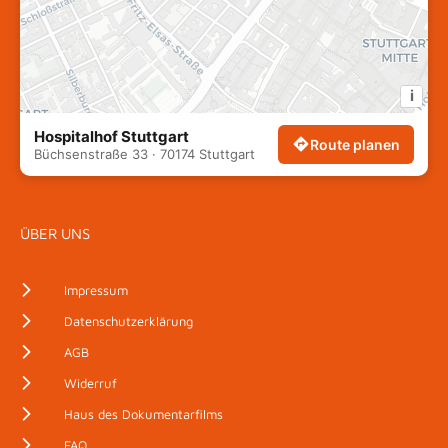
i
Hospitalhof Stuttgart
Route planen
Büchsenstraße 33 · 70174 Stuttgart
ÜBER UNS
Impressum
Datenschutzerklärung
AGB
Widerruf
Haus des Dokumentarfilms
FAQ